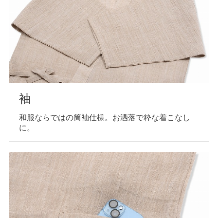
袖
和服ならではの筒袖仕様。お洒落で粋な着こなし
に。