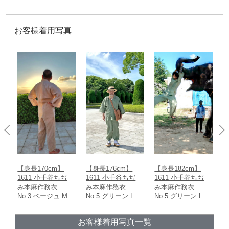
お客様着用写真
【身長176cm】
【身長182cm】
【身長167cm】
【
1611 小千谷ちぢ
1611 小千谷ちぢ
1611 小千谷ちぢ
1
み本麻作務衣
み本麻作務衣
み本麻作務衣
No.5 グリーン L
No.5 グリーン L
No.1濃紺 M
N
お客様着用写真一覧