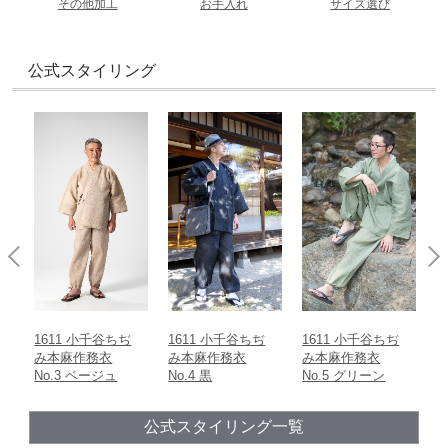
その他加工
お手入れ
サイズ選び
裄丈
あり
なし
衿の中央から袖までの直線距離
製造
公式スタイリング
日本
おすすめの季節
ズボン丈
ウエストから裾までの直線距離
春
夏
秋
冬
股下
内股合わせから内股の縫い目に沿った裾までの直線距離
ウエスト
胴回り一周の長さ
1611 小千谷ちぢ
1611 小千谷ちぢ
1611 小千谷ちぢ
1
み本麻作務衣
み本麻作務衣
み本麻作務衣
No.3 ベージュ
No.4 黒
No.5 グリーン
N
公式スタイリング一覧