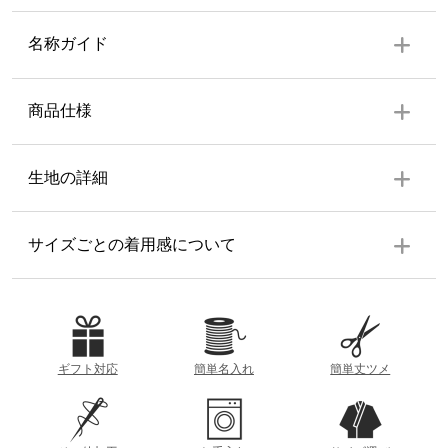
名称ガイド
商品仕様
上着
生地の詳細
左前ポケット１個（二重ポケット）
生地の厚み
サイズごとの着用感について
ズボン
ウエスト後ろゴム前ボタン、共布紐、ファスナー付、ポケ
ット左右各１個、裾共布紐仕様
薄
厚
素材
参考重量 (Lサイズ)
麻 100%
ギフト対応
簡単名入れ
簡単丈ツメ
約460g
着丈
洗濯方法
衿の根本から裾までの直線距離
透け感
洗濯機（ネット使用）